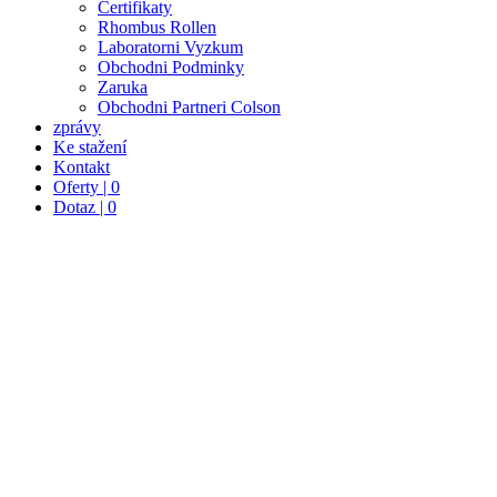
Certifikaty
Rhombus Rollen
Laboratorni Vyzkum
Obchodni Podminky
Zaruka
Obchodni Partneri Colson
zprávy
Ke stažení
Kontakt
Oferty | 0
Dotaz | 0