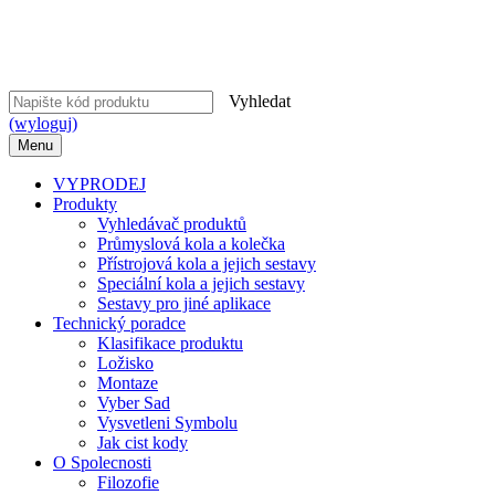
Vyhledat
(wyloguj)
Menu
VYPRODEJ
Produkty
Vyhledávač produktů
Průmyslová kola a kolečka
Přístrojová kola a jejich sestavy
Speciální kola a jejich sestavy
Sestavy pro jiné aplikace
Technický poradce
Klasifikace produktu
Ložisko
Montaze
Vyber Sad
Vysvetleni Symbolu
Jak cist kody
O Spolecnosti
Filozofie