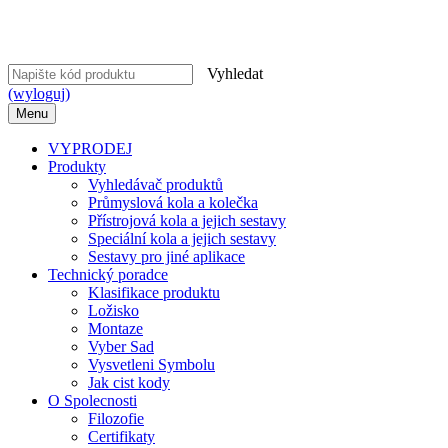
Vyhledat
(wyloguj)
Menu
VYPRODEJ
Produkty
Vyhledávač produktů
Průmyslová kola a kolečka
Přístrojová kola a jejich sestavy
Speciální kola a jejich sestavy
Sestavy pro jiné aplikace
Technický poradce
Klasifikace produktu
Ložisko
Montaze
Vyber Sad
Vysvetleni Symbolu
Jak cist kody
O Spolecnosti
Filozofie
Certifikaty