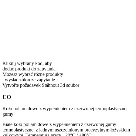
Kliknij wybrany kod, aby
dodać produkt do zapytania.
Możesz wybrać różne produkty
i wysłać zbiorcze zapytanie.
Vytvořte požadavek
Stáhnout 3d soubor
CO
Koło poliamidowe z wypełnieniem z czerwonej termoplastycznej
gumy
Białe koło poliamidowe z wypełnieniem z czerwonej gumy
termoplastycznej z jednym uszczelnionym precyzyjnym łożyskiem
kulkowym. Temperatura pracy:
-20°C / +80°C.