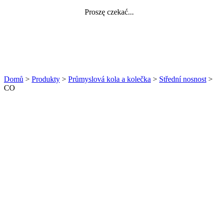
Proszę czekać...
Domů
>
Produkty
>
Průmyslová kola a kolečka
>
Střední nosnost
>
CO