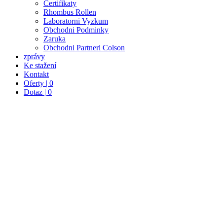
Certifikaty
Rhombus Rollen
Laboratorni Vyzkum
Obchodni Podminky
Zaruka
Obchodni Partneri Colson
zprávy
Ke stažení
Kontakt
Oferty | 0
Dotaz | 0