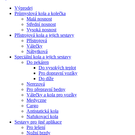
Výprodej
Průmyslová kola a kolečka
Malá nosnost
Střední nosnost
Vysoká nosnost
Přístrojová kola a jejich sestavy
Přístrojová
Válečky
Nábytková
Speciální kola a jejich sestavy
Do pekáren
Do vysokých teplot
Pro dopravní vozíky
Do díže
Nerezová
Pro přepravní bedny
Válečky a kola pro vozíky
Medyczne
Cargo
Antistatická kola
Nafukovací kola
Sestavy pro jiné aplikace
Pro lešení
Nožní brzdy