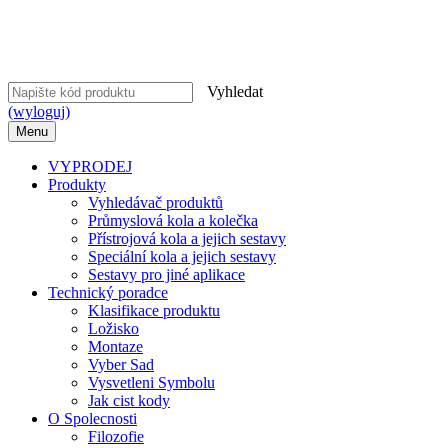
Vyhledat
(wyloguj)
Menu
VYPRODEJ
Produkty
Vyhledávač produktů
Průmyslová kola a kolečka
Přístrojová kola a jejich sestavy
Speciální kola a jejich sestavy
Sestavy pro jiné aplikace
Technický poradce
Klasifikace produktu
Ložisko
Montaze
Vyber Sad
Vysvetleni Symbolu
Jak cist kody
O Spolecnosti
Filozofie