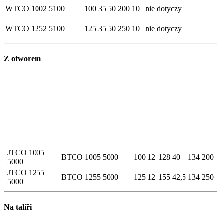
WTCO 1002 5100
100
35
50
200
10
nie dotyczy
WTCO 1252 5100
125
35
50
250
10
nie dotyczy
Z otworem
JTCO 1005
BTCO 1005 5000
100
12
128
40
134
200
5000
JTCO 1255
BTCO 1255 5000
125
12
155
42,5
134
250
5000
Na talíři